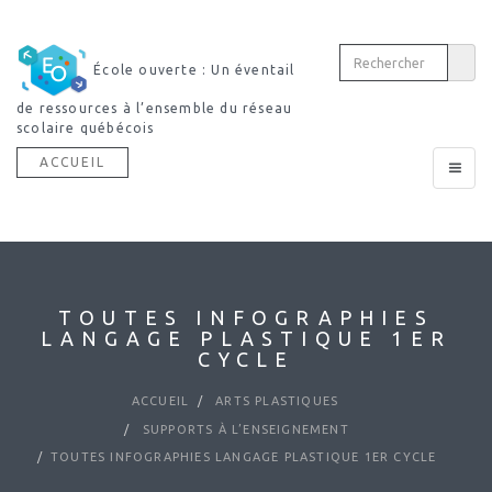
École ouverte : Un éventail
de ressources à l’ensemble du réseau
scolaire québécois
ACCUEIL
Toggle
navigat
TOUTES INFOGRAPHIES
LANGAGE PLASTIQUE 1ER
CYCLE
ACCUEIL
ARTS PLASTIQUES
SUPPORTS À L’ENSEIGNEMENT
TOUTES INFOGRAPHIES LANGAGE PLASTIQUE 1ER CYCLE