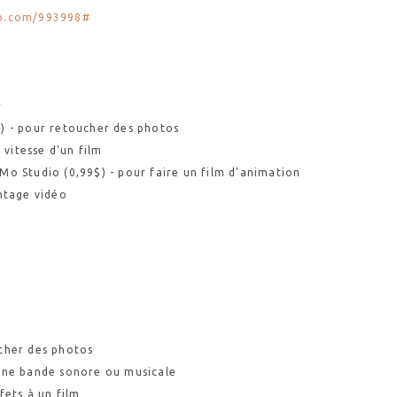
eo.com/993998#
r
t) - pour retoucher des photos
 vitesse d'un film
pMo
Studio (0,99$) - pour faire un film d'animation
ntage vidéo
cher des photos
 une bande sonore ou musicale
fets à un film