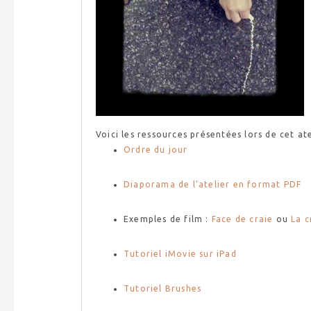
Voici les ressources présentées lors de cet ate
Ordre du jour
Diaporama
de l'atelier en format
PDF
Exemples de film :
Face de craie
ou
La c
Tutoriel
iMovie
sur
iPad
Tutoriel
Brushes