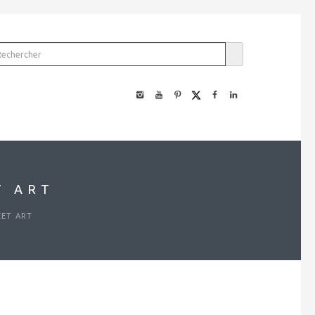
Découvrir notre dictionnaire multimodal
T ART
EET ART