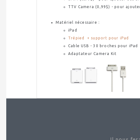
TTV
Camera
(0,99$) - pour ajoute
Matériel nécessaire :
iPad
Trépied + support pour
iPad
Cable
USB
- 30 broches pour
iPad
Adaptateur
Camera
Kit
Il nous fe