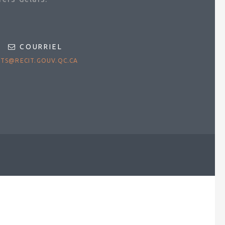
COURRIEL
TS@RECIT.GOUV.QC.CA