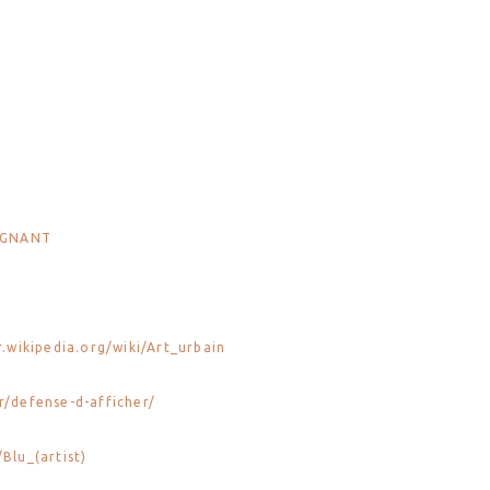
EIGNANT
r.wikipedia.org/
wiki
/Art_urbain
r/
defense-d-afficher
/
/
Blu_
(
artist
)