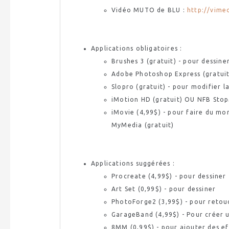
Vidéo
MUTO
de
BLU
:
http://vim
Applications obligatoires :
Brushes
3 (gratuit) - pour dessine
Adobe
Photoshop
Express (gratui
Slopro
(gratuit) - pour modifier la
iMotion
HD
(gratuit) OU
NFB
Sto
iMovie
(4,99$) - pour faire du mo
MyMedia
(gratuit)
Applications suggérées :
Procreate
(4,99$) - pour dessiner
Art Set (0,99$) - pour dessiner
PhotoForge2
(3,99$) - pour retou
GarageBand
(4,99$) - Pour créer
8MM
(0,99$) - pour ajouter des ef