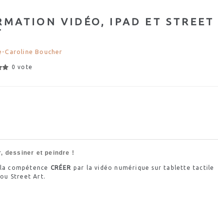
RMATION VIDÉO, IPAD ET STREET
T
-Caroline Boucher
0 vote
r, dessiner et peindre !
r la compétence
CRÉER
par la vidéo numérique sur tablette tactile
n ou
Street
Art.